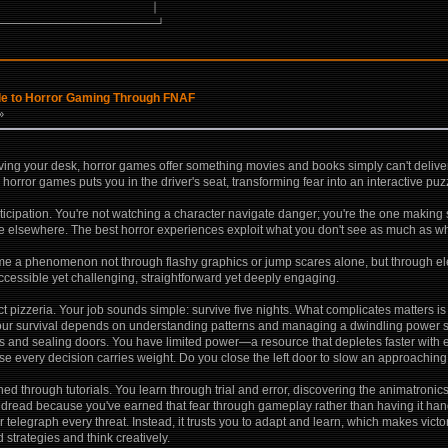
                          │
───────────────────────────┘
ide to Horror Gaming Through FNAF
»
aving your desk, horror games offer something movies and books simply can't deli
horror games puts you in the driver's seat, transforming fear into an interactive puz
ipation. You're not watching a character navigate danger; you're the one making sp
cate elsewhere. The best horror experiences exploit what you don't see as much as wha
ame a phenomenon not through flashy graphics or jump scares alone, but through e
ccessible yet challenging, straightforward yet deeply engaging.
nct pizzeria. Your job sounds simple: survive five nights. What complicates matters 
on. Your survival depends on understanding patterns and managing a dwindling power 
 and sealing doors. You have limited power—a resource that depletes faster with
e every decision carries weight. Do you close the left door to slow an approaching 
ed through tutorials. You learn through trial and error, discovering the animatronic
dread because you've earned that fear through gameplay rather than having it han
 telegraph every threat. Instead, it trusts you to adapt and learn, which makes vict
 strategies and think creatively.