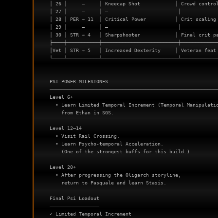
│ 26 │     —     │ Kneecap Shot            │ Crowd contro
│ 27 │     —     │ —                        │            
│ 28 │ PER → 11  │ Critical Power          │ Crit scaling
│ 29 │     —     │ —                        │            
│ 30 │ STR → 4   │ Sharpshooter            │ Final crit p
├────┼───────────┼──────────────────────────┼────────────
│Vet │ STR → 5   │ Increased Dexterity     │ Veteran feat
└────┴───────────┴──────────────────────────┴────────────
PSI POWER MILESTONES
─────────────────────────────────────────────────────────
Level 6+
  • Learn Limited Temporal Increment (Temporal Manipulati
    from Ethan in SGS.
Level 12–14
  • Visit Rail Crossing.
  • Learn Psycho-temporal Acceleration.
    (One of the strongest buffs for this build.)
Level 20+
  • After progressing the Oligarch storyline,
    return to Pasquale and learn Stasis.
Final Psi Loadout
─────────────────
✓ Limited Temporal Increment