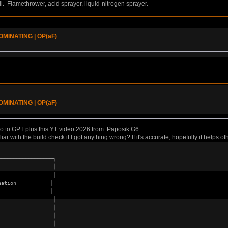
. Flamethrower, acid sprayer, liquid-nitrogen sprayer.
 DOMINATING | OP(aF)
 DOMINATING | OP(aF)
 info to GPT plus this YT video 2026 from: Paposik G6
ar with the build check if I got anything wrong? If it's accurate, hopefully it helps o
──────────────────┐
                  │
──────────────────┤
eation           │
                 │
                  │
                  │
                  │
                  │