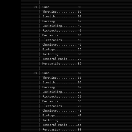
├────┼───────────────────────────────────────────────────
│ 20 │ Guns................98                            
│    │ Throwing............80                            
│    │ Stealth.............98                            
│    │ Hacking.............67                            
│    │ Lockpicking.........40                            
│    │ Pickpocket..........40                            
│    │ Mechanics...........83                            
│    │ Electronics.........40                            
│    │ Chemistry...........40                            
│    │ Biology.............15                            
│    │ Tailoring...........30                            
│    │ Temporal Manip......70                            
│    │ Mercantile..........85                            
├────┼───────────────────────────────────────────────────
│ 30 │ Guns...............160                            
│    │ Throwing............69                            
│    │ Stealth.............80                            
│    │ Hacking.............67                            
│    │ Lockpicking.........28                            
│    │ Pickpocket..........52                            
│    │ Mechanics...........99                            
│    │ Electronics........120                            
│    │ Chemistry...........41                            
│    │ Biology.............47                            
│    │ Tailoring..........110                            
│    │ Temporal Manip.....155                            
│    │ Persuasion..........36                            