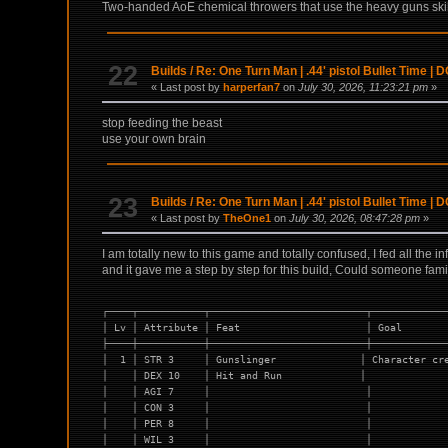
Two-handed AoE chemical throwers that use the heavy guns skill
22
Builds
/
Re: One Turn Man | .44' pistol Bullet Time |
« Last post by
harperfan7
on
July 30, 2026, 11:23:21 pm
»
stop feeding the beast
use your own brain
23
Builds
/
Re: One Turn Man | .44' pistol Bullet Time |
« Last post by
TheOne1
on
July 30, 2026, 08:47:28 pm
»
I am totally new to this game and totally confused, I fed all the
and it gave me a step by step for this build, Could someone famili
┌────┬───────────┬──────────────────────────┬────────────
│ Lv │ Attribute │ Feat                     │ Goal       
├────┼───────────┼──────────────────────────┼────────────
│  1 │ STR 3     │ Gunslinger              │ Character cr
│    │ DEX 10    │ Hit and Run             │             
│    │ AGI 7     │                          │            
│    │ CON 3     │                          │            
│    │ PER 8     │                          │            
│    │ WIL 3     │                          │            