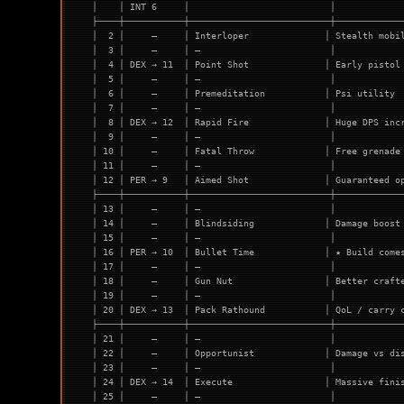
│    │ INT 6     │                          │            
├────┼───────────┼──────────────────────────┼────────────
│  2 │     —     │ Interloper              │ Stealth mobi
│  3 │     —     │ —                        │            
│  4 │ DEX → 11  │ Point Shot              │ Early pistol
│  5 │     —     │ —                        │            
│  6 │     —     │ Premeditation           │ Psi utility 
│  7 │     —     │ —                        │            
│  8 │ DEX → 12  │ Rapid Fire              │ Huge DPS inc
│  9 │     —     │ —                        │            
│ 10 │     —     │ Fatal Throw             │ Free grenade
│ 11 │     —     │ —                        │            
│ 12 │ PER → 9   │ Aimed Shot              │ Guaranteed o
├────┼───────────┼──────────────────────────┼────────────
│ 13 │     —     │ —                        │            
│ 14 │     —     │ Blindsiding             │ Damage boost
│ 15 │     —     │ —                        │            
│ 16 │ PER → 10  │ Bullet Time             │ ★ Build come
│ 17 │     —     │ —                        │            
│ 18 │     —     │ Gun Nut                 │ Better craft
│ 19 │     —     │ —                        │            
│ 20 │ DEX → 13  │ Pack Rathound           │ QoL / carry 
├────┼───────────┼──────────────────────────┼────────────
│ 21 │     —     │ —                        │            
│ 22 │     —     │ Opportunist             │ Damage vs di
│ 23 │     —     │ —                        │            
│ 24 │ DEX → 14  │ Execute                 │ Massive fini
│ 25 │     —     │ —                        │            