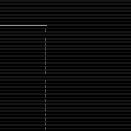
───────────────────────────┐
                          │
───────────────────────────┤
                          │
                          │
                          │
                          │
                          │
                          │
                          │
                          │
───────────────────────────┤
                          │
                          │
                          │
                          │
                          │
                          │
                          │
                          │
                          │
                          │
                          │