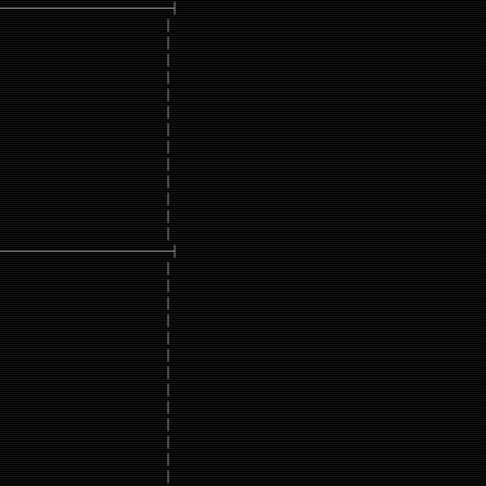
───────────────────────────┤
                          │
                          │
                          │
                          │
                          │
                          │
                          │
                          │
                          │
                          │
                          │
                          │
                          │
───────────────────────────┤
                          │
                          │
                          │
                          │
                          │
                          │
                          │
                          │
                          │
                          │
                          │
                          │
                          │