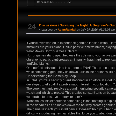
│    │ Mercantile..........69                            
└────┴───────────────────────────────────────────────────
24
Discussions
/
Surviving the Night: A Beginner's Gu
« Last post by
AdamRandall
on
July 29, 2026, 06:28:08 am
If you've ever wanted to experience genuine tension without le
mistakes are yours alone. Unlike passive entertainment, playing 
What Makes Horror Games Different
Horror games stand apart because they demand your active partic
observer to participant creates an intensity that's hard to repli
terrifying blanks.
One perfect entry point into this genre is FNAF. This game bec
while something genuinely unknown lurks in the darkness. It's a
Understanding the Gameplay Loop
In FNAF, you're a security guard stationed in an office at a defu
developed... let's call it a problematic interest in your locati
The core mechanic revolves around monitoring security cameras
watch and which to protect. This creates constant tension becaus
vulnerable to preserve energy for later?
What makes this experience compelling is that nothing is explain
in the darkness as he moves down the hallway creates genuine 
The game respects your intelligence. It doesn't hold your hand or
difficulty, introducing new variables that force you to abandon old