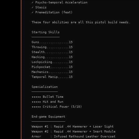
✓ Psycho-temporal Acceleration
✓ Stasis
✓ Premeditation (feat)
These four abilities are all this pistol build needs.
Starting Skills
───────────────
Guns................15
Throwing............15
Stealth.............15
Hacking.............15
Lockpicking.........15
Pickpocket..........15
Mechanics...........15
Temporal Manip......15
Specialization
──────────────
★★★★★ Bullet Time
★★★★★ Hit and Run
★★★★★ Critical Power (5/10)
End-game Equipment
──────────────────
Weapon #1 : Rapid .44 Hammerer + Laser Sight
Weapon #2 : Rapid .44 Hammerer + Smart Module
Armor     : Infused Rathound Leather Overcoat