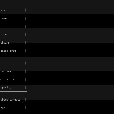
                  │
──────────────────┤
lity             │
                  │
 power           │
                  │
                 │
                  │
rease            │
                  │
 chains          │
                  │
pening crit      │
──────────────────┤
                  │
                 │
                  │
s online         │
                  │
ed pistols       │
                  │
capacity         │
──────────────────┤
                  │
sabled targets   │
                  │
sher             │
                  │