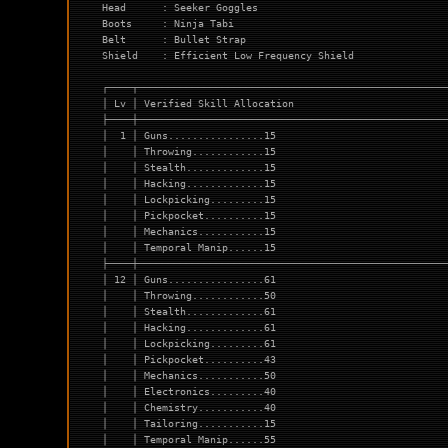
Head      : Seeker Goggles
Boots     : Ninja Tabi
Belt      : Bullet Strap
Shield    : Efficient Low Frequency Shield
┌────┬───────────────────────────────────────────────────
│ Lv │ Verified Skill Allocation                         
├────┼───────────────────────────────────────────────────
│  1 │ Guns................15                            
│    │ Throwing............15                            
│    │ Stealth.............15                            
│    │ Hacking.............15                            
│    │ Lockpicking.........15                            
│    │ Pickpocket..........15                            
│    │ Mechanics...........15                            
│    │ Temporal Manip......15                            
├────┼───────────────────────────────────────────────────
│ 12 │ Guns................61                            
│    │ Throwing............50                            
│    │ Stealth.............61                            
│    │ Hacking.............61                            
│    │ Lockpicking.........61                            
│    │ Pickpocket..........43                            
│    │ Mechanics...........50                            
│    │ Electronics.........40                            
│    │ Chemistry...........40                            
│    │ Tailoring...........15                            
│    │ Temporal Manip......55                            