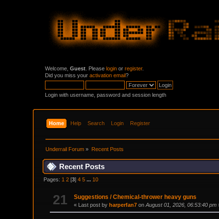
Welcome,
Guest
. Please
login
or
register
.
Did you miss your
activation email
?
Login with username, password and session length
Home
Help
Search
Login
Register
Underrail Forum
»
Recent Posts
Recent Posts
Pages:
1
2
[
3
]
4
5
...
10
21
Suggestions
/
Chemical-thrower heavy guns
« Last post by
harperfan7
on
August 01, 2026, 06:53:40 pm